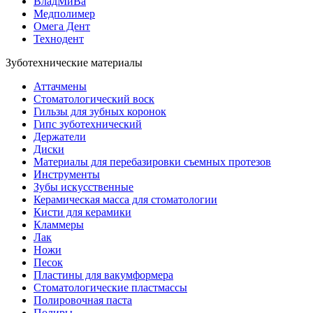
ВладМиВа
Медполимер
Омега Дент
Технодент
Зуботехнические материалы
Аттачмены
Стоматологический воск
Гильзы для зубных коронок
Гипс зуботехнический
Держатели
Диски
Материалы для перебазировки съемных протезов
Инструменты
Зубы искусственные
Керамическая масса для стоматологии
Кисти для керамики
Кламмеры
Лак
Ножи
Песок
Пластины для вакумформера
Стоматологические пластмассы
Полировочная паста
Полиры