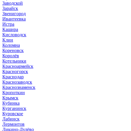
Заводской
Зарайск
Звенигород
Ивантеевка
Истра
Кашира
Кисловодск
Клин
Коломна
Кореновск
Королёв
Котельники
Красноармейск
Красногорск
Краснодар
Краснозаводск
Краснознаменск
Кропоткин
Крымск
Кубинка
Курганинск
Куровское
Лабинск
Лермонтов
Ликино-Дулёво