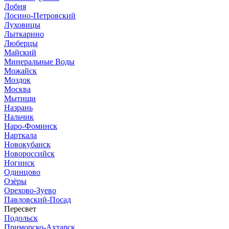
Лобня
Лосино-Петровский
Луховицы
Лыткарино
Люберцы
Майский
Минеральные Воды
Можайск
Моздок
Москва
Мытищи
Назрань
Нальчик
Наро-Фоминск
Нарткала
Новокубанск
Новороссийск
Ногинск
Одинцово
Озёры
Орехово-Зуево
Павловский-Посад
Пересвет
Подольск
Приморско-Ахтарск