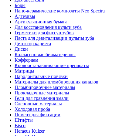
Боры
Нано-керамические композиты Neo Spectra
Адгезивы
Артикуляционная бумага
Для восстановления культи зуба
Герметики для фиссур зубов
Паста для девитализации пульпы зуба
Детектор кариеса
Диски
Коллагеновые биоматериалы
Коффердам
Кровоостанавливающие препараты
Матрицы
Пародонтальные повязки
Материалы для пломбирования каналов
Пломбировочные материалы
Прокладочные материалы
Гели для травления эмали
Слепочные материалы
Холодовая проба
Цемент для фиксации
Штифты
Bisco
Heraeus Kulzer