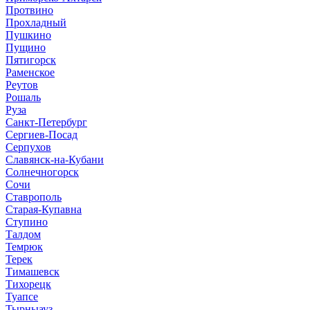
Протвино
Прохладный
Пушкино
Пущино
Пятигорск
Раменское
Реутов
Рошаль
Руза
Санкт-Петербург
Сергиев-Посад
Серпухов
Славянск-на-Кубани
Солнечногорск
Сочи
Ставрополь
Старая-Купавна
Ступино
Талдом
Темрюк
Терек
Тимашевск
Тихорецк
Туапсе
Тырныауз