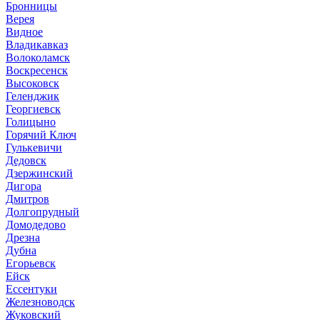
Бронницы
Верея
Видное
Владикавказ
Волоколамск
Воскресенск
Высоковск
Геленджик
Георгиевск
Голицыно
Горячий Ключ
Гулькевичи
Дедовск
Дзержинский
Дигора
Дмитров
Долгопрудный
Домодедово
Дрезна
Дубна
Егорьевск
Ейск
Ессентуки
Железноводск
Жуковский