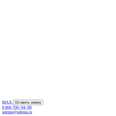
MAX
Оставить заявку
8 800 700−94−09
udenta@udenta.ru