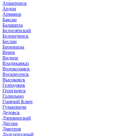
Апшеронск
Ардон
Армавир
Баксан
Балашиха
Белоозёрский
Белореченск
Беслан
Бронницы
Верея
Видное
Владикавказ
Волоколамск
Воскресенск
Высоковск
Геленджик
Георгиевск
Голицыно
Горячий Ключ
Гулькевичи
Дедовск
Дзержинский
Дигора
Дмитров
Долгопрудный