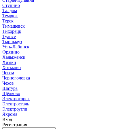
Старая-Купавна
Ступино
Талдом
Темрюк
Терек
Тимашевск
Тихорецк
Туапсе
Тырныауз
Усть-Лабинск
Фрязино
Хадыженск
Химки
Хотьково
Чегем
Черноголовка
Чехов
Шатура
Щёлково
Электрогорск
Электросталь
Электроугли
Яхрома
Вход
Регистрация