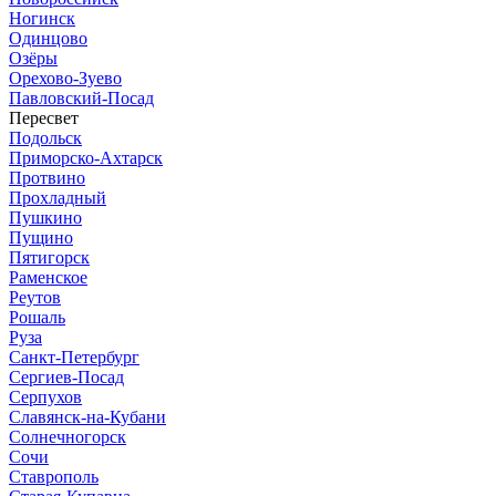
Ногинск
Одинцово
Озёры
Орехово-Зуево
Павловский-Посад
Пересвет
Подольск
Приморско-Ахтарск
Протвино
Прохладный
Пушкино
Пущино
Пятигорск
Раменское
Реутов
Рошаль
Руза
Санкт-Петербург
Сергиев-Посад
Серпухов
Славянск-на-Кубани
Солнечногорск
Сочи
Ставрополь