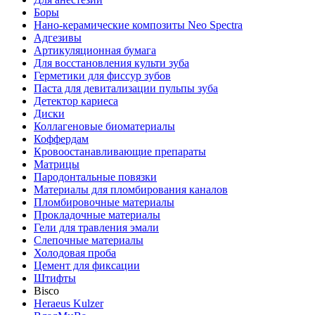
Боры
Нано-керамические композиты Neo Spectra
Адгезивы
Артикуляционная бумага
Для восстановления культи зуба
Герметики для фиссур зубов
Паста для девитализации пульпы зуба
Детектор кариеса
Диски
Коллагеновые биоматериалы
Коффердам
Кровоостанавливающие препараты
Матрицы
Пародонтальные повязки
Материалы для пломбирования каналов
Пломбировочные материалы
Прокладочные материалы
Гели для травления эмали
Слепочные материалы
Холодовая проба
Цемент для фиксации
Штифты
Bisco
Heraeus Kulzer