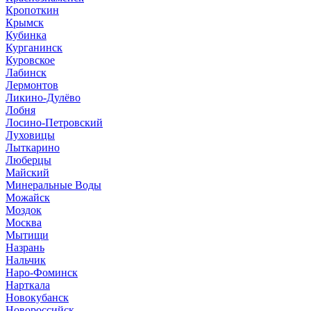
Кропоткин
Крымск
Кубинка
Курганинск
Куровское
Лабинск
Лермонтов
Ликино-Дулёво
Лобня
Лосино-Петровский
Луховицы
Лыткарино
Люберцы
Майский
Минеральные Воды
Можайск
Моздок
Москва
Мытищи
Назрань
Нальчик
Наро-Фоминск
Нарткала
Новокубанск
Новороссийск