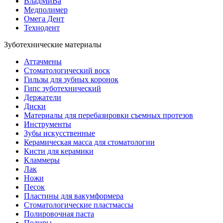
ВладМиВа
Медполимер
Омега Дент
Технодент
Зуботехнические материалы
Аттачмены
Стоматологический воск
Гильзы для зубных коронок
Гипс зуботехнический
Держатели
Диски
Материалы для перебазировки съемных протезов
Инструменты
Зубы искусственные
Керамическая масса для стоматологии
Кисти для керамики
Кламмеры
Лак
Ножи
Песок
Пластины для вакумформера
Стоматологические пластмассы
Полировочная паста
Полиры