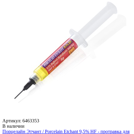
Артикул: 6463353
В наличии
Порцелайн Этчант / Porcelain Etchant 9,5% HF - протравка для