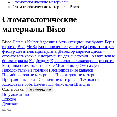
Стоматологические материалы
Стоматологические материалы Bisco
Стоматологические
материалы Bisco
Bisco
Heraeus Kulzer
Адгезивы
Артикуляционная бумага
Боры
и фрезы
ВладМиВа
Востановление культи зуба
Герметики для
фиссур
Девитализация пульпы
Детектор кариеса
Диски
стоматологические
Инструменты для анестезии
Коллагеновые
биоматериалы
Коффердам
Кровоостанавливающие препараты
Матрицы стоматологические
Медполимер
Омега Дент
Пародонтальные повязки
Пломбирование каналов
Пломбировочные материалы
Прокладочные материалы
Протравочные гели
Слепочные материалы
Технодент
Холодовая проба
Цемент для фиксации
Штифты
Сортировка:
По умолчанию
По умолчанию
Дороже
Дешевле