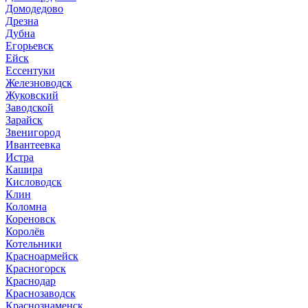
Домодедово
Дрезна
Дубна
Егорьевск
Ейск
Ессентуки
Железноводск
Жуковский
Заводской
Зарайск
Звенигород
Ивантеевка
Истра
Кашира
Кисловодск
Клин
Коломна
Кореновск
Королёв
Котельники
Красноармейск
Красногорск
Краснодар
Краснозаводск
Краснознаменск