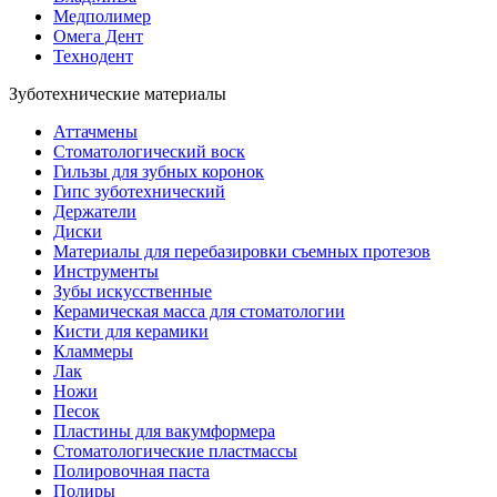
Медполимер
Омега Дент
Технодент
Зуботехнические материалы
Аттачмены
Стоматологический воск
Гильзы для зубных коронок
Гипс зуботехнический
Держатели
Диски
Материалы для перебазировки съемных протезов
Инструменты
Зубы искусственные
Керамическая масса для стоматологии
Кисти для керамики
Кламмеры
Лак
Ножи
Песок
Пластины для вакумформера
Стоматологические пластмассы
Полировочная паста
Полиры