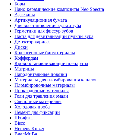
Боры
Нано-керамические композиты Neo Spectra
Адгезивы
Артикуляционная бумага
Для восстановления культи зуба
Герметики для фиссур зубов
Паста для девитализации пульпы зуба
Детектор кариеса
Диски
Коллагеновые биоматериалы
Коффердам
Кровоостанавливающие препараты
Матрицы
Пародонтальные повязки
Материалы для пломбирования каналов
Пломбировочные материалы
Прокладочные материалы
Гели для травления эмали
Слепочные материалы
Холодовая проба
Цемент для фиксации
Штифты
Bisco
Heraeus Kulzer
ВладМиВа