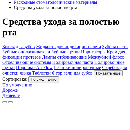
Расходные стоматологические материалы
Средства ухода за полостью рта
Средства ухода за полостью
рта
Боксы для зубов
Жидкость для индикации налета
Зубная паста
Зубные ополаскиватели
Зубные щетки
Ирригаторы
Крем для
фиксации протезов
Лампы отбеливающие
Межзубной флосс
Отбеливающие системы
Полировочная паста
Полировочные
щетки
Порошки Air Flow
Резинки полировочные
Скребок для
очистки языка
Таблетки
Фтор гели для зубов
Показать еще
Сортировка:
По умолчанию
По умолчанию
Дороже
Дешевле