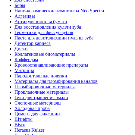
Боры
Нано-керамические композиты Neo Spectra
Адгезивы
Артикуляционная бумага
Для восстановления культи зуба
Герметики для фиссур зубов
Паста для девитализации пульпы зуба
Детектор кариеса
Диски
Коллагеновые биоматериалы
Коффердам
Кровоостанавливающие препараты
Матрицы
Пародонтальные повязки
Материалы для пломбирования каналов
Пломбировочные материалы
Прокладочные материалы
Гели для травления эмали
Слепочные материалы
Холодовая проба
Цемент для фиксации
Штифты
Bisco
Heraeus Kulzer