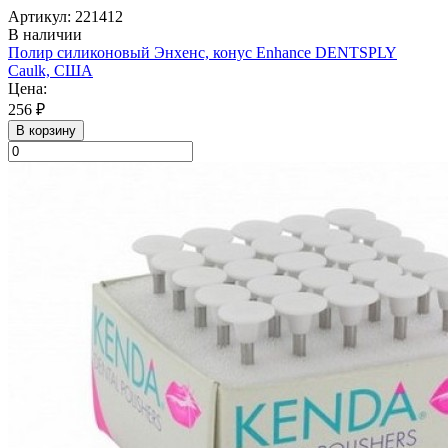
Артикул: 221412
В наличии
Полир силиконовый Энхенс, конус Enhance DENTSPLY
Caulk, США
Цена:
256 ₽
В корзину