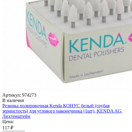
Артикул: 974273
В наличии
Резинка полировочная Kenda КОНУС белый (грубая
зернистость) для углового наконечника (1шт), KENDA AG,
Лихтенштейн
Цена:
117 ₽