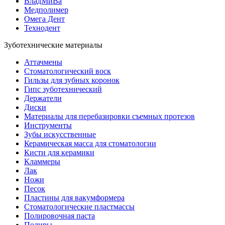
ВладМиВа
Медполимер
Омега Дент
Технодент
Зуботехнические материалы
Аттачмены
Стоматологический воск
Гильзы для зубных коронок
Гипс зуботехнический
Держатели
Диски
Материалы для перебазировки съемных протезов
Инструменты
Зубы искусственные
Керамическая масса для стоматологии
Кисти для керамики
Кламмеры
Лак
Ножи
Песок
Пластины для вакумформера
Стоматологические пластмассы
Полировочная паста
Полиры