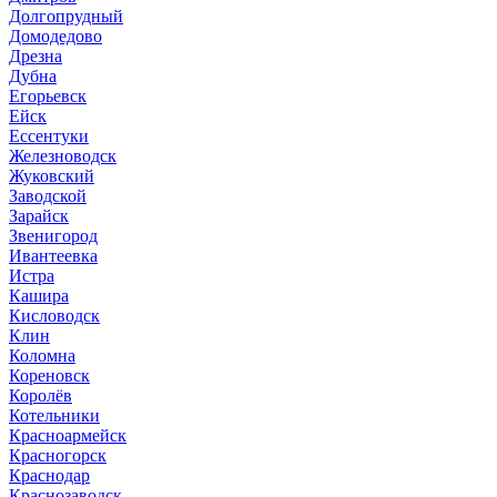
Долгопрудный
Домодедово
Дрезна
Дубна
Егорьевск
Ейск
Ессентуки
Железноводск
Жуковский
Заводской
Зарайск
Звенигород
Ивантеевка
Истра
Кашира
Кисловодск
Клин
Коломна
Кореновск
Королёв
Котельники
Красноармейск
Красногорск
Краснодар
Краснозаводск