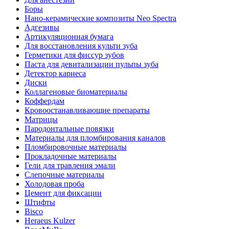
Боры
Нано-керамические композиты Neo Spectra
Адгезивы
Артикуляционная бумага
Для восстановления культи зуба
Герметики для фиссур зубов
Паста для девитализации пульпы зуба
Детектор кариеса
Диски
Коллагеновые биоматериалы
Коффердам
Кровоостанавливающие препараты
Матрицы
Пародонтальные повязки
Материалы для пломбирования каналов
Пломбировочные материалы
Прокладочные материалы
Гели для травления эмали
Слепочные материалы
Холодовая проба
Цемент для фиксации
Штифты
Bisco
Heraeus Kulzer