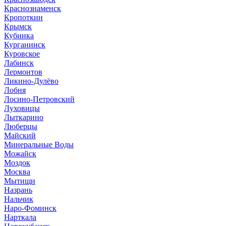
Краснознаменск
Кропоткин
Крымск
Кубинка
Курганинск
Куровское
Лабинск
Лермонтов
Ликино-Дулёво
Лобня
Лосино-Петровский
Луховицы
Лыткарино
Люберцы
Майский
Минеральные Воды
Можайск
Моздок
Москва
Мытищи
Назрань
Нальчик
Наро-Фоминск
Нарткала