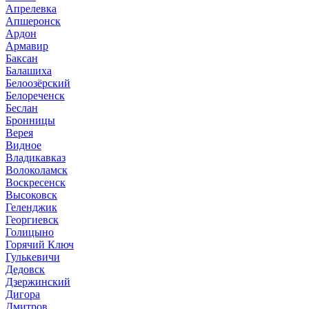
Апрелевка
Апшеронск
Ардон
Армавир
Баксан
Балашиха
Белоозёрский
Белореченск
Беслан
Бронницы
Верея
Видное
Владикавказ
Волоколамск
Воскресенск
Высоковск
Геленджик
Георгиевск
Голицыно
Горячий Ключ
Гулькевичи
Дедовск
Дзержинский
Дигора
Дмитров