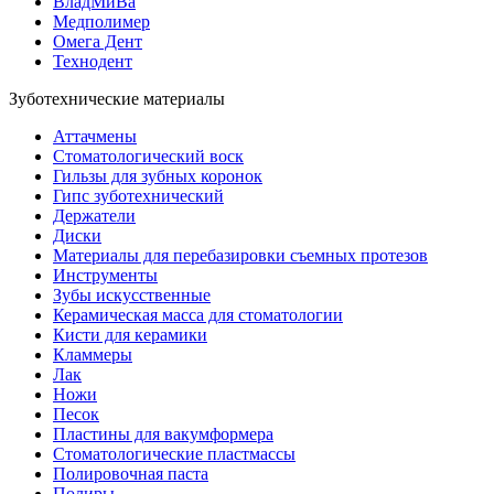
ВладМиВа
Медполимер
Омега Дент
Технодент
Зуботехнические материалы
Аттачмены
Стоматологический воск
Гильзы для зубных коронок
Гипс зуботехнический
Держатели
Диски
Материалы для перебазировки съемных протезов
Инструменты
Зубы искусственные
Керамическая масса для стоматологии
Кисти для керамики
Кламмеры
Лак
Ножи
Песок
Пластины для вакумформера
Стоматологические пластмассы
Полировочная паста
Полиры