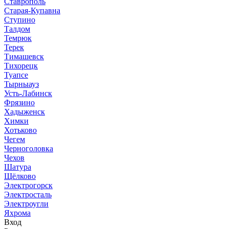
Ставрополь
Старая-Купавна
Ступино
Талдом
Темрюк
Терек
Тимашевск
Тихорецк
Туапсе
Тырныауз
Усть-Лабинск
Фрязино
Хадыженск
Химки
Хотьково
Чегем
Черноголовка
Чехов
Шатура
Щёлково
Электрогорск
Электросталь
Электроугли
Яхрома
Вход