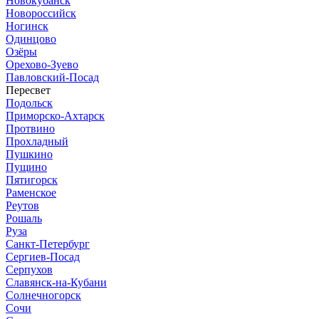
Новокубанск
Новороссийск
Ногинск
Одинцово
Озёры
Орехово-Зуево
Павловский-Посад
Пересвет
Подольск
Приморско-Ахтарск
Протвино
Прохладный
Пушкино
Пущино
Пятигорск
Раменское
Реутов
Рошаль
Руза
Санкт-Петербург
Сергиев-Посад
Серпухов
Славянск-на-Кубани
Солнечногорск
Сочи